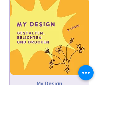
My Design
Preis
130,00 €