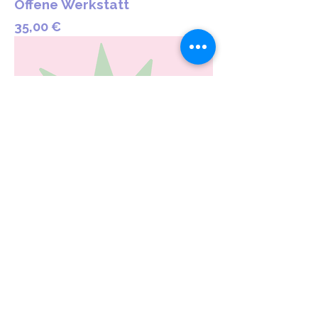
Offene Werkstatt
Preis
35,00 €
Meine Motive für den
Workshop
Preis
40,00 €